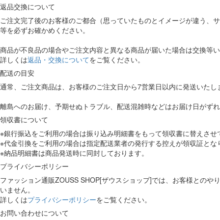
返品交換について
ご注文完了後のお客様のご都合（思っていたものとイメージが違う、サ
等を必ずお確かめください。
商品が不良品の場合やご注文内容と異なる商品が届いた場合は交換等い
詳しくは
返品・交換について
をご覧ください。
配送の目安
通常、ご注文商品は、お客様のご注文日から7営業日以内に発送いたし
離島へのお届け、予期せぬトラブル、配送混雑時などはお届け日がずれ
領収書について
※銀行振込をご利用の場合は振り込み明細書をもって領収書に替えさせ
※代金引換をご利用の場合は指定配送業者の発行する控えが領収証とな
※納品明細書は商品発送時に同封しております。
プライバシーポリシー
ファッション通販ZOUSS SHOP[ザウスショップ]では、お客様
いません。
詳しくは
プライバシーポリシー
をご覧ください。
お問い合わせについて