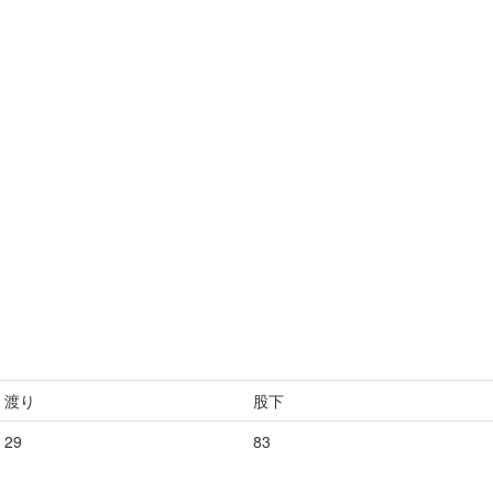
渡り
股下
29
83