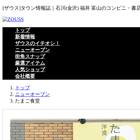
コ
ナ
[ザウス]タウン情報誌｜石川(金沢) 福井 富山のコンビニ・書
ン
ビ
テ
ゲ
ン
ー
トップ
ツ
シ
新着情報
へ
ョ
ザウスのイチオシ！
ス
ン
ニューオープン
キ
に
街角スナップ
ッ
移
厳選アイテム
プ
動
人気ショップ
会社概要
トップ
ニューオープン
たまご食堂