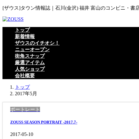
コ
ナ
[ザウス]タウン情報誌｜石川(金沢) 福井 富山のコンビニ・書
ン
ビ
テ
ゲ
ン
ー
トップ
ツ
シ
新着情報
へ
ョ
ザウスのイチオシ！
ス
ン
ニューオープン
キ
に
街角スナップ
ッ
移
厳選アイテム
プ
動
人気ショップ
会社概要
トップ
2017年5月
ポートレート
ZOUSS SEASON PORTRAIT -2017.7-
2017-05-10