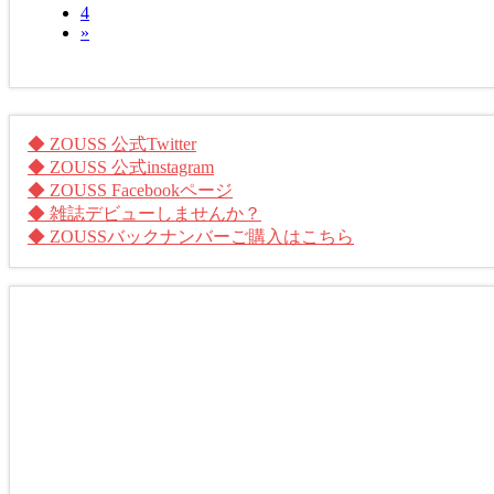
固
4
ペ
ー
の
»
定
ー
ジ
ペ
ペ
ジ
ー
ー
ジ
ジ
◆ ZOUSS 公式Twitter
◆ ZOUSS 公式instagram
送
◆ ZOUSS Facebookページ
り
◆ 雑誌デビューしませんか？
◆ ZOUSSバックナンバーご購入はこちら