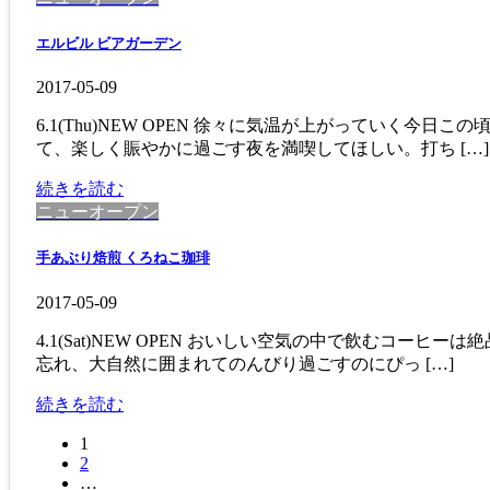
エルビル ビアガーデン
2017-05-09
6.1(Thu)NEW OPEN 徐々に気温が上がってい
て、楽しく賑やかに過ごす夜を満喫してほしい。打ち […]
続きを読む
ニューオープン
手あぶり焙煎 くろねこ珈琲
2017-05-09
4.1(Sat)NEW OPEN おいしい空気の中で飲む
忘れ、大自然に囲まれてのんびり過ごすのにぴっ […]
続きを読む
固
1
投
固
2
定
稿
…
定
ペ