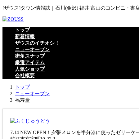
コ
ナ
[ザウス]タウン情報誌｜石川(金沢) 福井 富山のコンビニ・書
ン
ビ
テ
ゲ
ン
ー
トップ
ツ
シ
新着情報
へ
ョ
ザウスのイチオシ！
ス
ン
ニューオープン
キ
に
街角スナップ
ッ
移
厳選アイテム
プ
動
人気ショップ
会社概要
トップ
ニューオープン
福寿堂
7.14 NEW OPEN！夕張メロンを半分器に使ったゼ
鯖江市有定町10-22-1