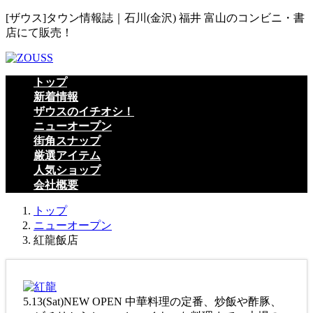
コ
ナ
[ザウス]タウン情報誌｜石川(金沢) 福井 富山のコンビニ・書
ン
ビ
店にて販売！
テ
ゲ
ン
ー
ツ
シ
トップ
へ
ョ
新着情報
ス
ン
ザウスのイチオシ！
キ
に
ニューオープン
ッ
移
街角スナップ
プ
動
厳選アイテム
人気ショップ
会社概要
トップ
ニューオープン
紅龍飯店
5.13(Sat)NEW OPEN 中華料理の定番、炒飯や酢豚、