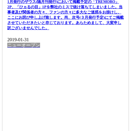
1月発行のザウス(隔月刊発行)において掲載予定の「TREMORO」
2P、「ひヵるの目」1Pを弊社のミスで抜け落ちてしまいました。当
事者及び関係者の方々、ファンの方々に多大なご迷惑をお掛けし、
ここにお詫び申し上げ致します。尚、次号(３月発行予定)にてご掲載
させていただきたいと存じております。あらためまして、大変申し
訳ございませんでした。
2019-01-31
ニューオープン