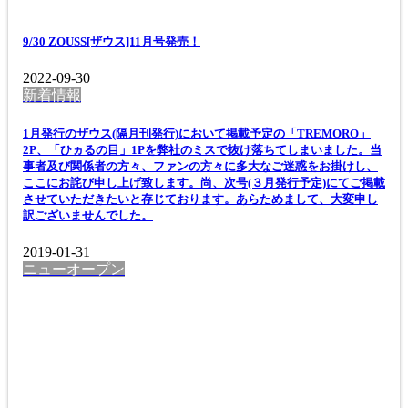
9/30 ZOUSS[ザウス]11月号発売！
2022-09-30
新着情報
1月発行のザウス(隔月刊発行)において掲載予定の「TREMORO」
2P、「ひヵるの目」1Pを弊社のミスで抜け落ちてしまいました。当
事者及び関係者の方々、ファンの方々に多大なご迷惑をお掛けし、
ここにお詫び申し上げ致します。尚、次号(３月発行予定)にてご掲載
させていただきたいと存じております。あらためまして、大変申し
訳ございませんでした。
2019-01-31
ニューオープン