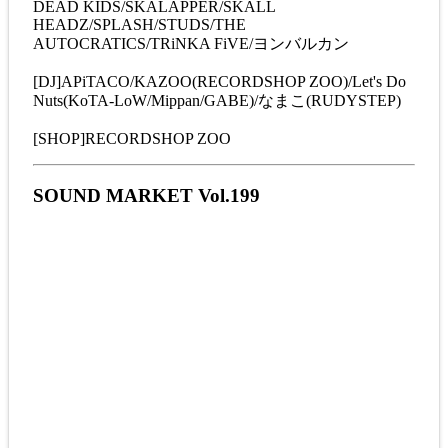
DEAD KIDS/SKALAPPER/SKALL
HEADZ/SPLASH/STUDS/THE
AUTOCRATICS/TRiNKA FiVE/ヨンバルカン
[DJ]APiTACO/KAZOO(RECORDSHOP ZOO)/Let's Do
Nuts(KoTA-LoW/Mippan/GABE)/なまこ(RUDYSTEP)
[SHOP]RECORDSHOP ZOO
SOUND MARKET Vol.199