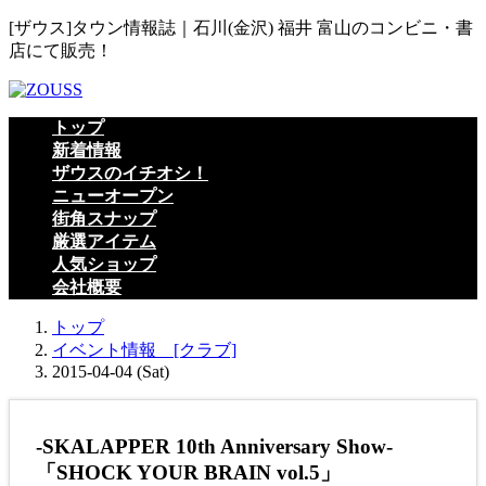
コ
ナ
[ザウス]タウン情報誌｜石川(金沢) 福井 富山のコンビニ・書
ン
ビ
店にて販売！
テ
ゲ
ン
ー
ツ
シ
トップ
へ
ョ
新着情報
ス
ン
ザウスのイチオシ！
キ
に
ニューオープン
ッ
移
街角スナップ
プ
動
厳選アイテム
人気ショップ
会社概要
トップ
イベント情報 [クラブ]
2015-04-04 (Sat)
-SKALAPPER 10th Anniversary Show-
「SHOCK YOUR BRAIN vol.5」