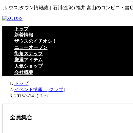
コ
ナ
[ザウス]タウン情報誌｜石川(金沢) 福井 富山のコンビニ・書
ン
ビ
テ
ゲ
ン
ー
トップ
ツ
シ
新着情報
へ
ョ
ザウスのイチオシ！
ス
ン
ニューオープン
キ
に
街角スナップ
ッ
移
厳選アイテム
プ
動
人気ショップ
会社概要
トップ
イベント情報 [クラブ]
2015-3-24（Tue）
全員集合