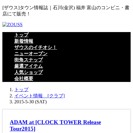
コ
ナ
[ザウス]タウン情報誌｜石川(金沢) 福井 富山のコンビニ・書
ン
ビ
店にて販売！
テ
ゲ
ン
ー
ツ
シ
トップ
へ
ョ
新着情報
ス
ン
ザウスのイチオシ！
キ
に
ニューオープン
ッ
移
街角スナップ
プ
動
厳選アイテム
人気ショップ
会社概要
トップ
イベント情報 [クラブ]
2015-5-30 (SAT)
ADAM at [CLOCK TOWER Release
Tour2015]