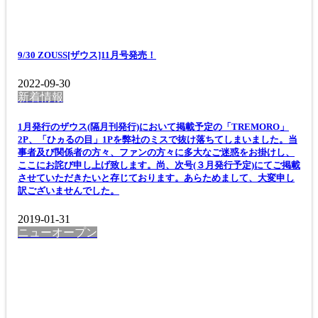
9/30 ZOUSS[ザウス]11月号発売！
2022-09-30
新着情報
1月発行のザウス(隔月刊発行)において掲載予定の「TREMORO」
2P、「ひヵるの目」1Pを弊社のミスで抜け落ちてしまいました。当
事者及び関係者の方々、ファンの方々に多大なご迷惑をお掛けし、
ここにお詫び申し上げ致します。尚、次号(３月発行予定)にてご掲載
させていただきたいと存じております。あらためまして、大変申し
訳ございませんでした。
2019-01-31
ニューオープン