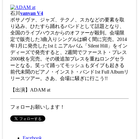
石川
vanvan V4
ボサノヴァ、ジャズ、テクノ、スカなどの要素を取
り込み、ひたすら踊れるバンドとして話題となり、
全国のライブハウスからのオファーが殺到。会場限
定で販売した3曲入りシングルは瞬く間に完売。2014
年1月に発売した1stミニアルバム「Silent Hill」をイン
ディーズで発売すると、2週間でファースト・プレス
2000枚を完売。その後追加プレスを重ねロングセラ
ーとなる。笑って踊ってモッシュもダイブも起きる
前代未聞のピアノ・インスト・バンド1st Full Albumリ
リースツアー。さあ、会場に騒ぎに行こう!!
【出演】ADAM at
フォローお願いします！
Facebook