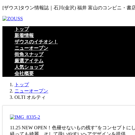
コ
ナ
[ザウス]タウン情報誌｜石川(金沢) 福井 富山のコンビニ・書
ン
ビ
テ
ゲ
ン
ー
トップ
ツ
シ
新着情報
へ
ョ
ザウスのイチオシ！
ス
ン
ニューオープン
キ
に
街角スナップ
ッ
移
厳選アイテム
プ
動
人気ショップ
会社概要
トップ
ニューオープン
OLTI オルティ
11.25 NEW OPEN！色褪せないもの残す”をコン
経っても綺麗、そして扱いやすいヘアデザインを提供。