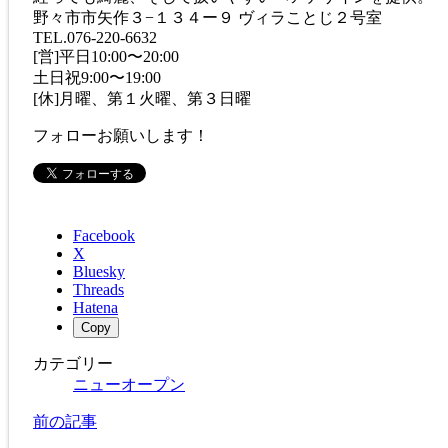
野々市市矢作３−１３４ー９ ヴィラことじ２号室
TEL.076-220-6632
[営]平日10:00〜20:00
土日祝9:00〜19:00
[休]月曜、第１火曜、第３日曜
フォローお願いします！
Facebook
X
Bluesky
Threads
Hatena
Copy
カテゴリー
ニューオープン
前の記事